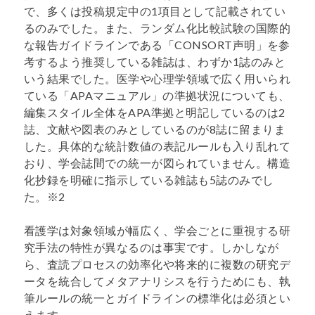
で、多くは投稿規定中の1項目として記載されてい
るのみでした。また、ランダム化比較試験の国際的
な報告ガイドラインである「CONSORT声明」を参
考するよう推奨している雑誌は、わずか1誌のみと
いう結果でした。医学や心理学領域で広く用いられ
ている「APAマニュアル」の準拠状況についても、
編集スタイル全体をAPA準拠と明記しているのは2
誌、文献や図表のみとしているのが8誌に留まりま
した。具体的な統計数値の表記ルールも入り乱れて
おり、学会誌間での統一が図られていません。構造
化抄録を明確に指示している雑誌も5誌のみでし
た。※2
看護学は対象領域が幅広く、学会ごとに重視する研
究手法の特性が異なるのは事実です。しかしなが
ら、査読プロセスの効率化や将来的に複数の研究デ
ータを統合してメタアナリシスを行うためにも、執
筆ルールの統一とガイドラインの標準化は必須とい
えます。