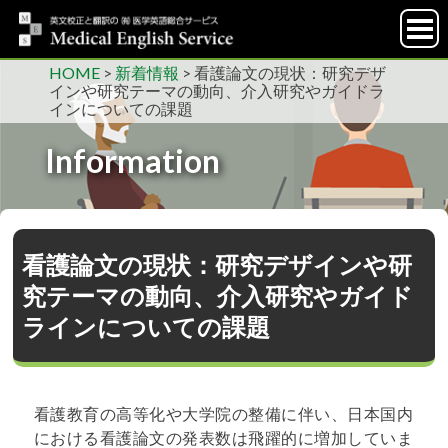
HOME
>
新着情報
>
看護論文の現状：研究デザ
インや研究テーマの動向、介入研究やガイドラ
インについての課題
Information
看護論文の現状：研究デザインや研
究テーマの動向、介入研究やガイド
ラインについての課題
看護教育の高等化や大学院の整備に伴い、日本国内
における看護論文の発表数は飛躍的に増加していま