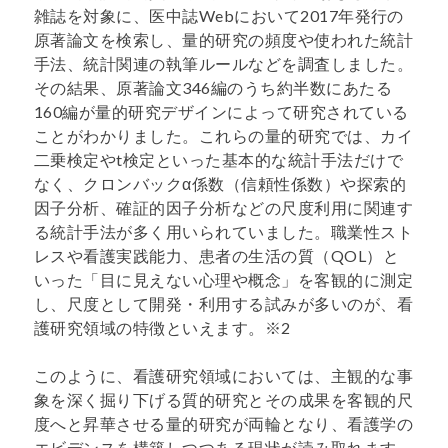
雑誌を対象に、医中誌Webにおいて2017年発行の
原著論文を検索し、量的研究の頻度や使われた統計
手法、統計関連の執筆ルールなどを調査しました。
その結果、原著論文346編のうち約半数にあたる
160編が量的研究デザインによって研究されている
ことがわかりました。これらの量的研究では、カイ
二乗検定やt検定といった基本的な統計手法だけで
なく、クロンバックα係数（信頼性係数）や探索的
因子分析、確証的因子分析などの尺度利用に関連す
る統計手法が多く用いられていました。職業性スト
レスや看護実践能力、患者の生活の質（QOL）と
いった「目に見えない心理や概念」を客観的に測定
し、尺度として開発・利用する試みが多いのが、看
護研究領域の特徴といえます。※2
このように、看護研究領域においては、主観的な事
象を深く掘り下げる質的研究とその成果を客観的尺
度へと昇華させる量的研究が両輪となり、看護学の
エビデンスを構築しつつある現状が読み取れます。