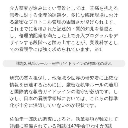
介入研究が進みにくい背景としては、苦痛を抱える
患者に対する倫理的課題や、多忙な臨床現場におけ
る厳密なプロトコル管理の困難さが挙げられます。
これまでに蓄積された記述的・質的知見を基盤と
し、倫理的配慮を満たした上で介入プログラムをデ
ザインする段階へと踏み出すことが、実践科学とし
ての看護学には強く求められています。※1
課題2. 執筆ルール・報告ガイドラインの標準化の遅れ
研究の質を担保し、他領域や世界の研究者に正確な
情報を伝達するためには、厳密な執筆ルールの適用
と国際的な報告ガイドラインの遵守が必須です。し
かし、日本の看護学領域においては、これらの標準
化が十分に浸透していないのが現状です。
佐伯圭一郎氏の調査によると、執筆要項が独立して
詳細に整備されている雑誌は47学会中わずか8誌