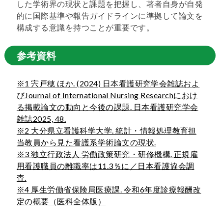
した学術界の現状と課題を把握し、著者自身が自発
的に国際基準や報告ガイドラインに準拠して論文を
構成する意識を持つことが重要です。
参考資料
※1 宍戸穂 ほか. (2024) 日本看護研究学会雑誌およ
びJournal of International Nursing Researchにおけ
る掲載論文の動向と今後の課題. 日本看護研究学会
雑誌2025, 48.
※2 大分県立看護科学大学. 統計・情報処理教育担
当教員から見た看護系学術論文の現状.
※3 独立行政法人 労働政策研究・研修機構. 正規雇
用看護職員の離職率は11.3％に／日本看護協会調
査.
※4 厚生労働省保険局医療課. 令和6年度診療報酬改
定の概要（医科全体版）